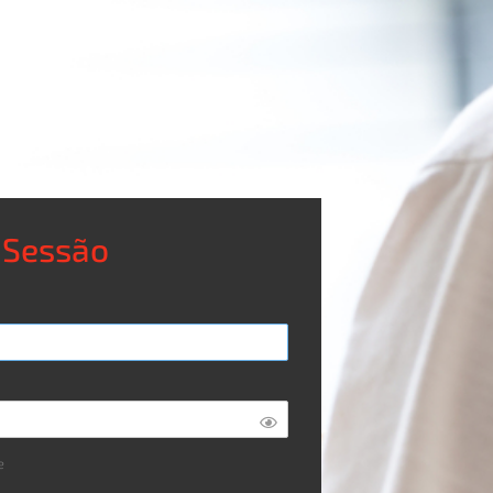
r Sessão
e