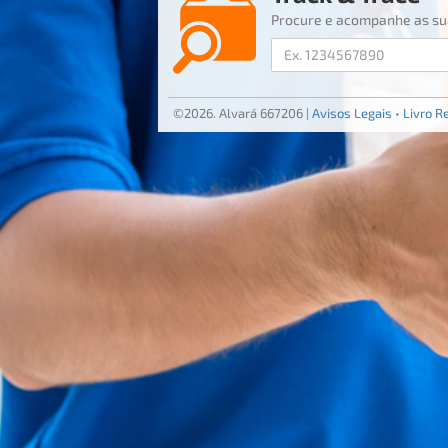
Procure e acompanhe as s
©2026.
Alvará 667206
|
Avisos Legais
•
Livro R