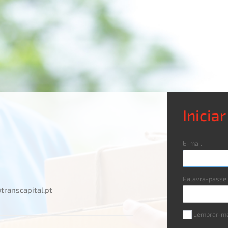
Inicia
E-mail
Palavra-passe
transcapital.pt
Lembrar-m