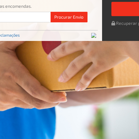
uas encomendas.
Procurar
Envio
Recuperar 
eclamações