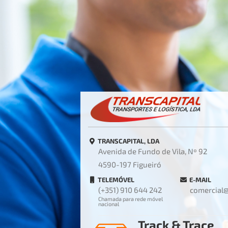
TRANSCAPITAL, LDA
Avenida de Fundo de Vila, Nº 92
4590-197 Figueiró
TELEMÓVEL
E-MAIL
(+351) 910 644 242
comercial@
Chamada para rede móvel
nacional
Track & Trace